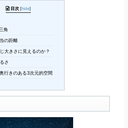
目次
[
hide
]
三角
当の距離
じ大きさに見えるのか？
るさ
奥行きのある3次元的空間