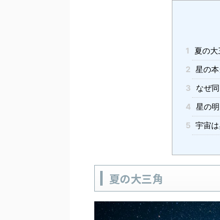
1
夏の大
2
星の本
3
なぜ同
4
星の明
5
宇宙は
夏の大三角