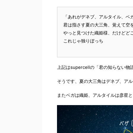
「あれがデネブ、アルタイル、ベ
君は指さす夏の大三角、覚えて空
やっと見つけた織姫様、だけどど
これじゃ独りぼっち 
上記はsupercellの「君の知らな
そうです、夏の大三角はデネブ、アル
またベガは織姫、アルタイルは彦星と