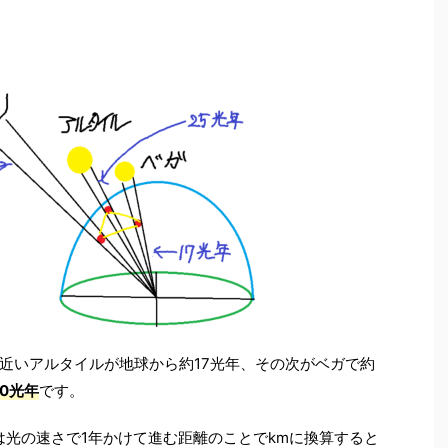
近いアルタイルが地球から約17光年、その次がベガで約
00光年
です。
は光の速さで1年かけて進む距離のことでkmに換算すると