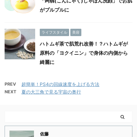
「蒟蒻(こんにゃく)しゃぼん洗顔」でお肌
がプルプルに
ライフスタイル
美容
ハトムギ茶で肌荒れ改善！？ハトムギが
原料の「ヨクイニン」で身体の内側から
綺麗に
PREV
超簡単！PS4の回線速度を上げる方法
NEXT
夏の大三角で見る宇宙の奥行
佐藤